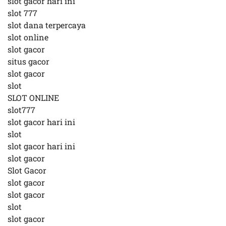
slot gacor hari ini
slot 777
slot dana terpercaya
slot online
slot gacor
situs gacor
slot gacor
slot
SLOT ONLINE
slot777
slot gacor hari ini
slot
slot gacor hari ini
slot gacor
Slot Gacor
slot gacor
slot gacor
slot
slot gacor