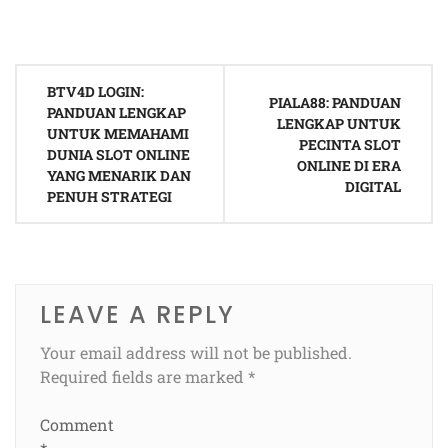
Post
BTV4D LOGIN:
navigation
PIALA88: PANDUAN
PANDUAN LENGKAP
LENGKAP UNTUK
UNTUK MEMAHAMI
PECINTA SLOT
DUNIA SLOT ONLINE
ONLINE DI ERA
YANG MENARIK DAN
DIGITAL
PENUH STRATEGI
LEAVE A REPLY
Your email address will not be published.
Required fields are marked
*
Comment