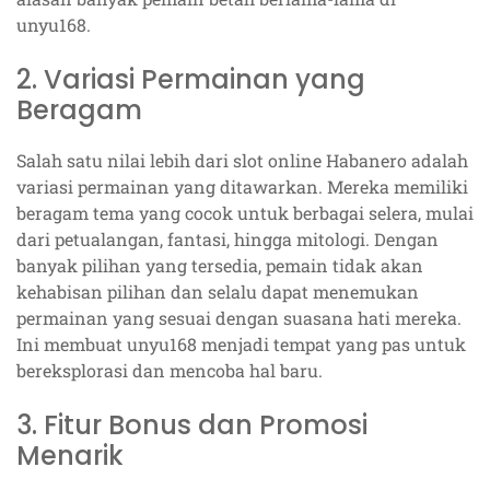
unyu168.
2. Variasi Permainan yang
Beragam
Salah satu nilai lebih dari slot online Habanero adalah
variasi permainan yang ditawarkan. Mereka memiliki
beragam tema yang cocok untuk berbagai selera, mulai
dari petualangan, fantasi, hingga mitologi. Dengan
banyak pilihan yang tersedia, pemain tidak akan
kehabisan pilihan dan selalu dapat menemukan
permainan yang sesuai dengan suasana hati mereka.
Ini membuat unyu168 menjadi tempat yang pas untuk
bereksplorasi dan mencoba hal baru.
3. Fitur Bonus dan Promosi
Menarik