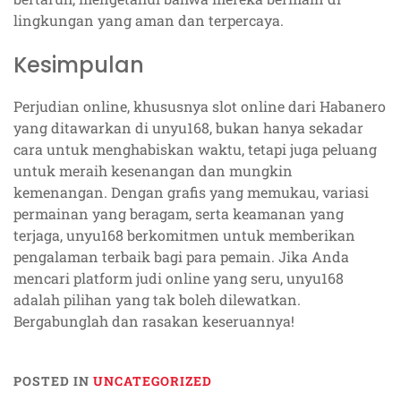
lingkungan yang aman dan terpercaya.
Kesimpulan
Perjudian online, khususnya slot online dari Habanero
yang ditawarkan di unyu168, bukan hanya sekadar
cara untuk menghabiskan waktu, tetapi juga peluang
untuk meraih kesenangan dan mungkin
kemenangan. Dengan grafis yang memukau, variasi
permainan yang beragam, serta keamanan yang
terjaga, unyu168 berkomitmen untuk memberikan
pengalaman terbaik bagi para pemain. Jika Anda
mencari platform judi online yang seru, unyu168
adalah pilihan yang tak boleh dilewatkan.
Bergabunglah dan rasakan keseruannya!
POSTED IN
UNCATEGORIZED