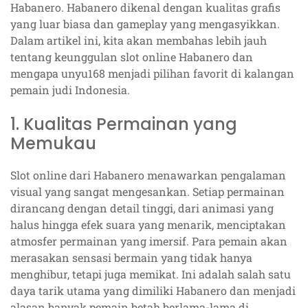
Habanero. Habanero dikenal dengan kualitas grafis
yang luar biasa dan gameplay yang mengasyikkan.
Dalam artikel ini, kita akan membahas lebih jauh
tentang keunggulan slot online Habanero dan
mengapa unyu168 menjadi pilihan favorit di kalangan
pemain judi Indonesia.
1. Kualitas Permainan yang
Memukau
Slot online dari Habanero menawarkan pengalaman
visual yang sangat mengesankan. Setiap permainan
dirancang dengan detail tinggi, dari animasi yang
halus hingga efek suara yang menarik, menciptakan
atmosfer permainan yang imersif. Para pemain akan
merasakan sensasi bermain yang tidak hanya
menghibur, tetapi juga memikat. Ini adalah salah satu
daya tarik utama yang dimiliki Habanero dan menjadi
alasan banyak pemain betah berlama-lama di