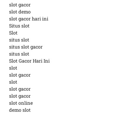
slot gacor
slot demo
slot gacor hari ini
Situs slot
Slot
situs slot
situs slot gacor
situs slot
Slot Gacor Hari Ini
slot
slot gacor
slot
slot gacor
slot gacor
slot online
demo slot