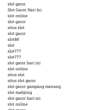
slot gacor
Slot Gacor Hari Ini
slot online
slot gacor
situs slot
slot gacor
slot88
slot
slot777
slot777
slot gacor hari ini
slot online
situs slot
situs slot gacor
slot gacor gampang menang
slot mahjong
slot gacor hari ini
slot online
slot gacor