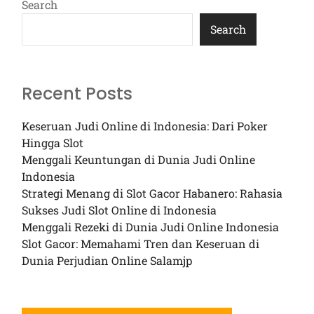
Search
Search
Recent Posts
Keseruan Judi Online di Indonesia: Dari Poker
Hingga Slot
Menggali Keuntungan di Dunia Judi Online
Indonesia
Strategi Menang di Slot Gacor Habanero: Rahasia
Sukses Judi Slot Online di Indonesia
Menggali Rezeki di Dunia Judi Online Indonesia
Slot Gacor: Memahami Tren dan Keseruan di
Dunia Perjudian Online Salamjp