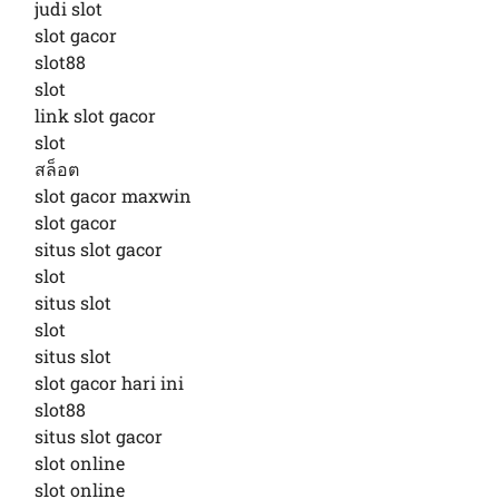
judi slot
slot gacor
slot88
slot
link slot gacor
slot
สล็อต
slot gacor maxwin
slot gacor
situs slot gacor
slot
situs slot
slot
situs slot
slot gacor hari ini
slot88
situs slot gacor
slot online
slot online