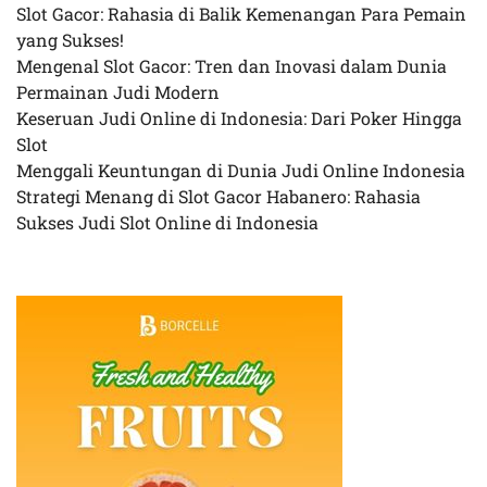
Slot Gacor: Rahasia di Balik Kemenangan Para Pemain
yang Sukses!
Mengenal Slot Gacor: Tren dan Inovasi dalam Dunia
Permainan Judi Modern
Keseruan Judi Online di Indonesia: Dari Poker Hingga
Slot
Menggali Keuntungan di Dunia Judi Online Indonesia
Strategi Menang di Slot Gacor Habanero: Rahasia
Sukses Judi Slot Online di Indonesia