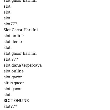
slot gacor hari ini
slot
slot
slot
slot777
Slot Gacor Hari Ini
slot online
slot demo
slot
slot gacor hari ini
slot 777
slot dana terpercaya
slot online
slot gacor
situs gacor
slot gacor
slot
SLOT ONLINE
slot777