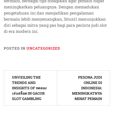
bermain, berbagai tips dibagikan agar pemain dapat
meningkatkan peluangnya. Dengan memadukan
pengetahuan ini dan menjadikan pengalaman
bermain lebih menyenangkan, Situs11 menunjukkan
diri sebagai mitra yang pas bagi para pecinta judi slot
di era modern ini.
POSTED IN
UNCATEGORIZED
Post
UNVEILING THE
PESONA JUDI
navigation
TRENDS AND
ONLINE DI
INSIGHTS OF ทดลอง
INDONESIA:
เล่นสล็อต IN GACOR
MENINGKATNYA
SLOT GAMBLING
MINAT PEMAIN