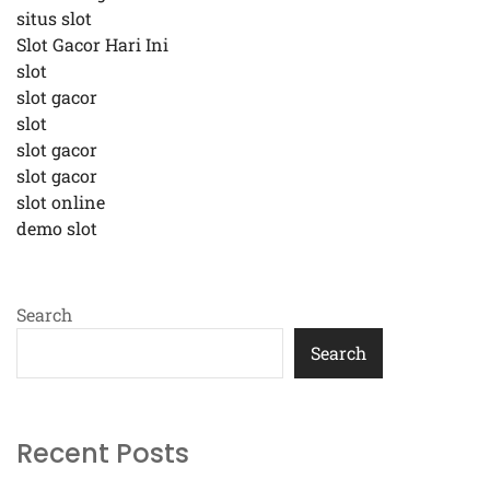
situs slot
Slot Gacor Hari Ini
slot
slot gacor
slot
slot gacor
slot gacor
slot online
demo slot
Search
Search
Recent Posts