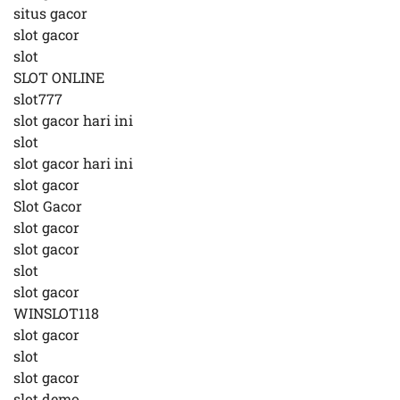
situs gacor
slot gacor
slot
SLOT ONLINE
slot777
slot gacor hari ini
slot
slot gacor hari ini
slot gacor
Slot Gacor
slot gacor
slot gacor
slot
slot gacor
WINSLOT118
slot gacor
slot
slot gacor
slot demo