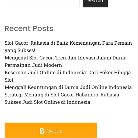
Search
Recent Posts
Slot Gacor: Rahasia di Balik Kemenangan Para Pemain
yang Sukses!
Mengenal Slot Gacor: Tren dan Inovasi dalam Dunia
Permainan Judi Modern
Keseruan Judi Online di Indonesia: Dari Poker Hingga
Slot
Menggali Keuntungan di Dunia Judi Online Indonesia
Strategi Menang di Slot Gacor Habanero: Rahasia
Sukses Judi Slot Online di Indonesia