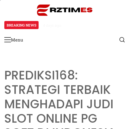
Skip
to
content
Erztimes
BREAKING NEWS
4 days ago
Mengenal Slot Gacor: Tren dan Ino
Menu
Primary
Menu
PREDIKSI168:
STRATEGI TERBAIK
MENGHADAPI JUDI
SLOT ONLINE PG