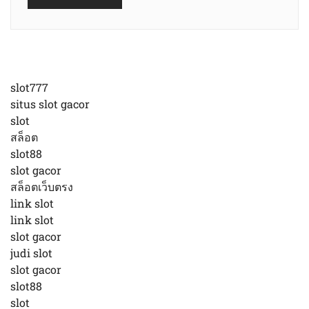
slot777
situs slot gacor
slot
สล็อต
slot88
slot gacor
สล็อตเว็บตรง
link slot
link slot
slot gacor
judi slot
slot gacor
slot88
slot