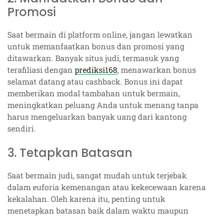
Promosi
Saat bermain di platform online, jangan lewatkan
untuk memanfaatkan bonus dan promosi yang
ditawarkan. Banyak situs judi, termasuk yang
terafiliasi dengan
prediksi168
, menawarkan bonus
selamat datang atau cashback. Bonus ini dapat
memberikan modal tambahan untuk bermain,
meningkatkan peluang Anda untuk menang tanpa
harus mengeluarkan banyak uang dari kantong
sendiri.
3. Tetapkan Batasan
Saat bermain judi, sangat mudah untuk terjebak
dalam euforia kemenangan atau kekecewaan karena
kekalahan. Oleh karena itu, penting untuk
menetapkan batasan baik dalam waktu maupun