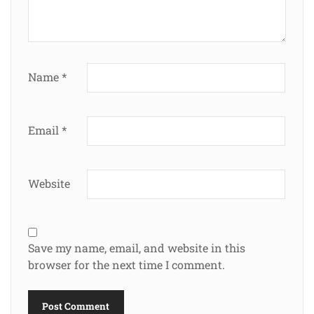
Name
*
Email
*
Website
Save my name, email, and website in this
browser for the next time I comment.