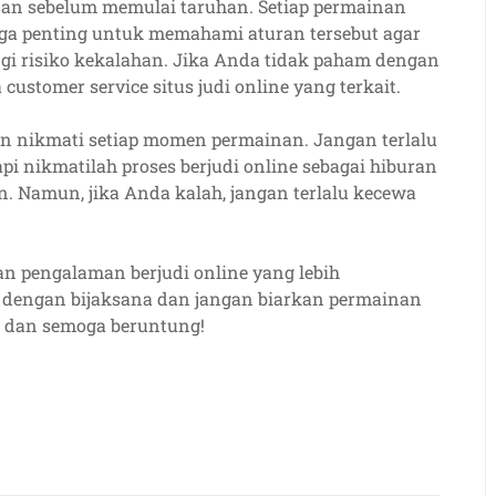
inan sebelum memulai taruhan. Setiap permainan
ngga penting untuk memahami aturan tersebut agar
gi risiko kekalahan. Jika Anda tidak paham dengan
ustomer service situs judi online yang terkait.
an nikmati setiap momen permainan. Jangan terlalu
i nikmatilah proses berjudi online sebagai hiburan
. Namun, jika Anda kalah, jangan terlalu kecewa
an pengalaman berjudi online yang lebih
 dengan bijaksana dan jangan biarkan permainan
n dan semoga beruntung!