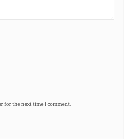
r for the next time I comment.