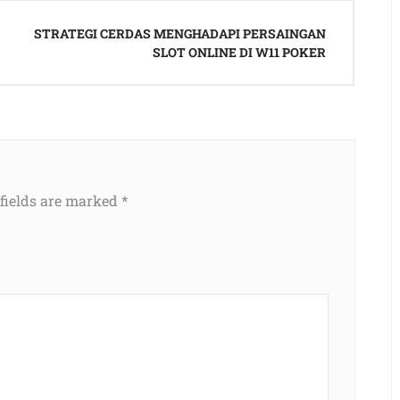
STRATEGI CERDAS MENGHADAPI PERSAINGAN
SLOT ONLINE DI W11 POKER
fields are marked
*