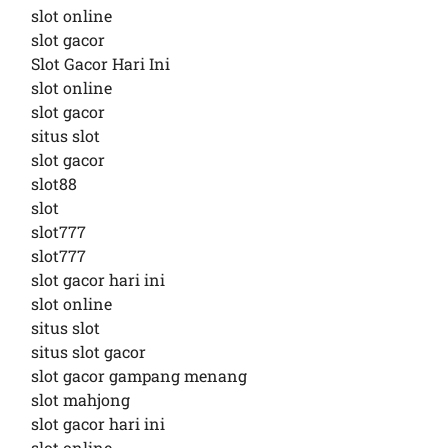
slot online
slot gacor
Slot Gacor Hari Ini
slot online
slot gacor
situs slot
slot gacor
slot88
slot
slot777
slot777
slot gacor hari ini
slot online
situs slot
situs slot gacor
slot gacor gampang menang
slot mahjong
slot gacor hari ini
slot online