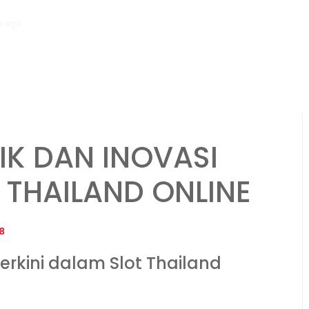
ago
Keseruan Judi Online di Indonesia: Dari Poker Hingga Slot
IK DAN INOVASI
 THAILAND ONLINE
8
Terkini dalam Slot Thailand