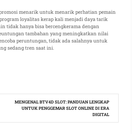
n promosi menarik untuk menarik perhatian pemain
program loyalitas kerap kali menjadi daya tarik
ain tidak hanya bisa bercengkerama dengan
 keuntungan tambahan yang meningkatkan nilai
ncoba peruntungan, tidak ada salahnya untuk
ng sedang tren saat ini.
MENGENAL BTV4D SLOT: PANDUAN LENGKAP
UNTUK PENGGEMAR SLOT ONLINE DI ERA
DIGITAL