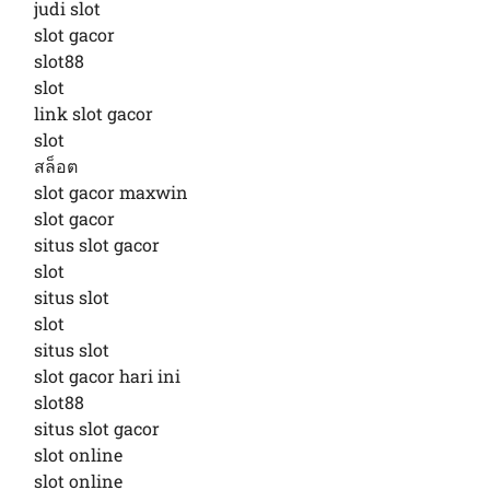
judi slot
slot gacor
slot88
slot
link slot gacor
slot
สล็อต
slot gacor maxwin
slot gacor
situs slot gacor
slot
situs slot
slot
situs slot
slot gacor hari ini
slot88
situs slot gacor
slot online
slot online