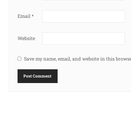
Email
*
Website
Save my name, email, and website in this browse