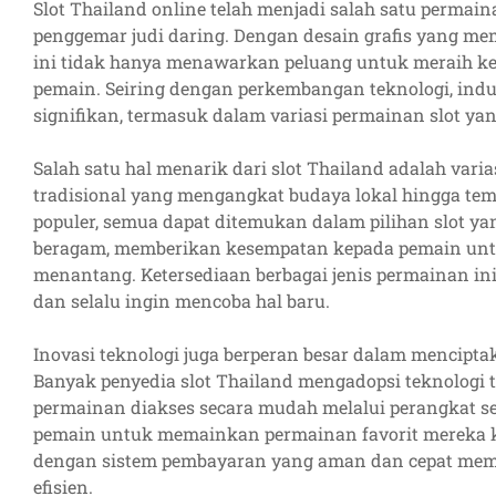
Slot Thailand online telah menjadi salah satu permai
penggemar judi daring. Dengan desain grafis yang me
ini tidak hanya menawarkan peluang untuk meraih keu
pemain. Seiring dengan perkembangan teknologi, indu
signifikan, termasuk dalam variasi permainan slot ya
Salah satu hal menarik dari slot Thailand adalah vari
tradisional yang mengangkat budaya lokal hingga tem
populer, semua dapat ditemukan dalam pilihan slot yan
beragam, memberikan kesempatan kepada pemain unt
menantang. Ketersediaan berbagai jenis permainan i
dan selalu ingin mencoba hal baru.
Inovasi teknologi juga berperan besar dalam mencipt
Banyak penyedia slot Thailand mengadopsi teknologi
permainan diakses secara mudah melalui perangkat selu
pemain untuk memainkan permainan favorit mereka kapa
dengan sistem pembayaran yang aman dan cepat memb
efisien.