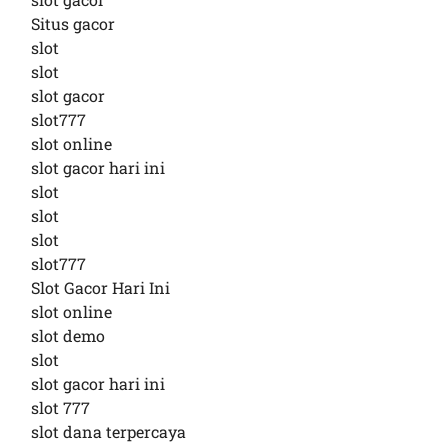
Situs gacor
slot
slot
slot gacor
slot777
slot online
slot gacor hari ini
slot
slot
slot
slot777
Slot Gacor Hari Ini
slot online
slot demo
slot
slot gacor hari ini
slot 777
slot dana terpercaya