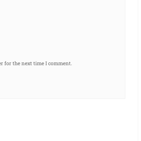
r for the next time I comment.