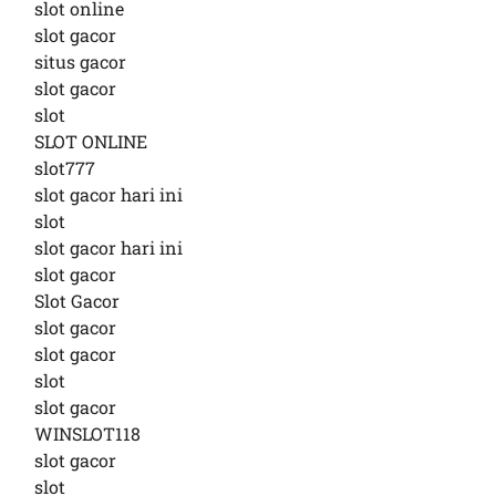
slot online
slot gacor
situs gacor
slot gacor
slot
SLOT ONLINE
slot777
slot gacor hari ini
slot
slot gacor hari ini
slot gacor
Slot Gacor
slot gacor
slot gacor
slot
slot gacor
WINSLOT118
slot gacor
slot