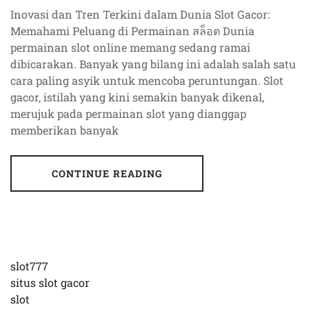
Inovasi dan Tren Terkini dalam Dunia Slot Gacor:
Memahami Peluang di Permainan สล็อต Dunia
permainan slot online memang sedang ramai
dibicarakan. Banyak yang bilang ini adalah salah satu
cara paling asyik untuk mencoba peruntungan. Slot
gacor, istilah yang kini semakin banyak dikenal,
merujuk pada permainan slot yang dianggap
memberikan banyak
CONTINUE READING
slot777
situs slot gacor
slot