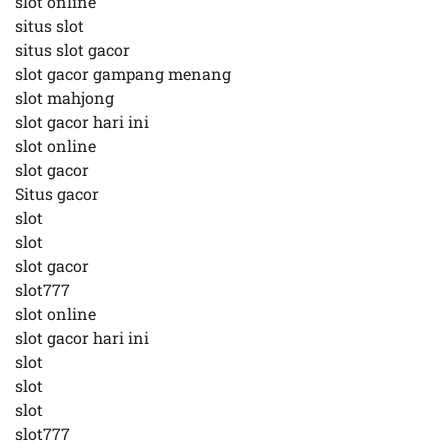
slot online
situs slot
situs slot gacor
slot gacor gampang menang
slot mahjong
slot gacor hari ini
slot online
slot gacor
Situs gacor
slot
slot
slot gacor
slot777
slot online
slot gacor hari ini
slot
slot
slot
slot777