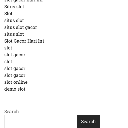
Situs slot
Slot
situs slot
situs slot gacor
situs slot
Slot Gacor Hari Ini
slot
slot gacor
slot
slot gacor
slot gacor
slot online
demo slot
Search
Search