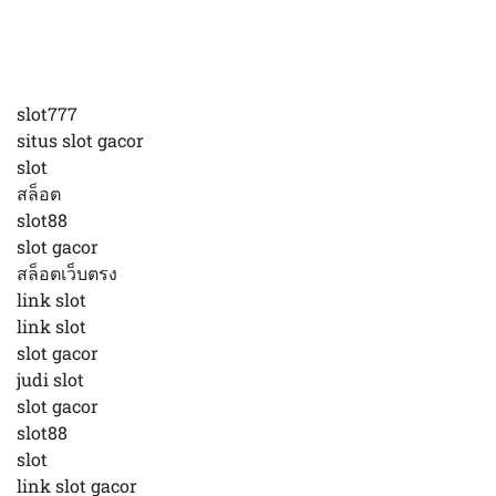
slot777
situs slot gacor
slot
สล็อต
slot88
slot gacor
สล็อตเว็บตรง
link slot
link slot
slot gacor
judi slot
slot gacor
slot88
slot
link slot gacor