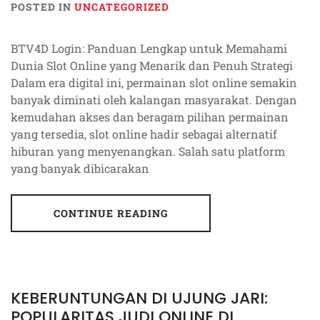
POSTED IN
UNCATEGORIZED
BTV4D Login: Panduan Lengkap untuk Memahami
Dunia Slot Online yang Menarik dan Penuh Strategi
Dalam era digital ini, permainan slot online semakin
banyak diminati oleh kalangan masyarakat. Dengan
kemudahan akses dan beragam pilihan permainan
yang tersedia, slot online hadir sebagai alternatif
hiburan yang menyenangkan. Salah satu platform
yang banyak dibicarakan
CONTINUE READING
KEBERUNTUNGAN DI UJUNG JARI:
POPULARITAS JUDI ONLINE DI